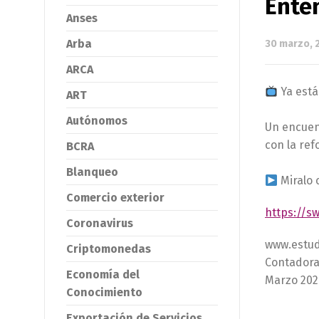
Ente
Anses
Arba
30 marzo, 
ARCA
Ya está
ART
Autónomos
Un encuen
con la ref
BCRA
Blanqueo
Miralo 
Comercio exterior
https://s
Coronavirus
www.estud
Criptomonedas
Contadora 
Economía del
Marzo 202
Conocimiento
Exportación de Servicios