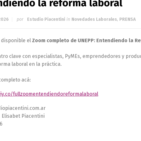
ndiendo la reforma laboral
2026
por
Estudio Piacentini
in
Novedades Laborales
,
PRENSA
 disponible el
Zoom completo de UNEPP: Entendiendo la Re
tro clave con especialistas, PyMEs, emprendedores y produ
orma laboral en la práctica.
completo acá:
wiy.co/fullzoomentendiendoreformalaboral
iopiacentini.com.ar
Elisabet Piacentini
6