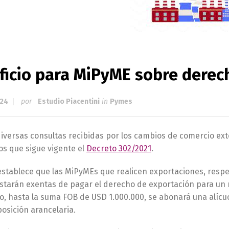
ficio para MiPyME sobre derec
024
por
Estudio Piacentini
in
Pymes
diversas consultas recibidas por los cambios de comercio exte
s que sigue vigente el
Decreto 302/2021
.
establece que las MiPyMEs que realicen exportaciones, respe
estarán exentas de pagar el derecho de exportación para un
o, hasta la suma FOB de USD 1.000.000, se abonará una alícu
osición arancelaria.