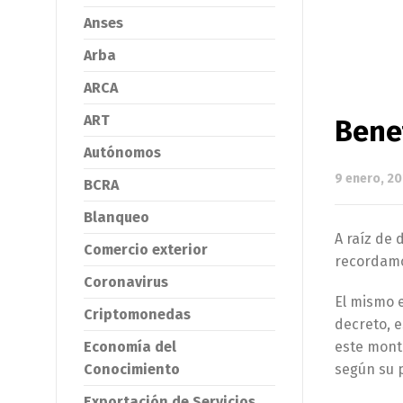
Anses
Arba
ARCA
ART
Bene
Autónomos
9 enero, 2
BCRA
Blanqueo
A raíz de 
Comercio exterior
recordamo
Coronavirus
El mismo 
Criptomonedas
decreto, 
Economía del
este mont
Conocimiento
según su p
Exportación de Servicios