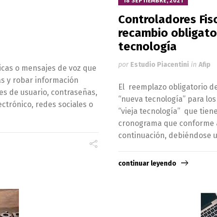
18 SEPTIEMBRE, 2021
Controladores Fis
recambio obligator
tecnología
por
Estudio Piacentini
in
Afip
nicas o mensajes de voz que
mas y robar información
El reemplazo obligatorio de 
es de usuario, contraseñas,
“nueva tecnología” para lo
ctrónico, redes sociales o
“vieja tecnología” que tien
cronograma que conforme a
continuación, debiéndose u
continuar leyendo