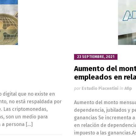
23 SEPTIEMBRE, 2021
Aumento del monto
empleados en rel
por
Estudio Piacentini
in
Afip
digital que no existe en
ento, no está respaldada por
Aumento del monto mensual 
e. Las criptomonedas,
dependencia, jubilados y p
as, son un medio para
ganancias Se incrementa a $
a a persona […]
en relación de dependencia
impuesto a las ganancias.A