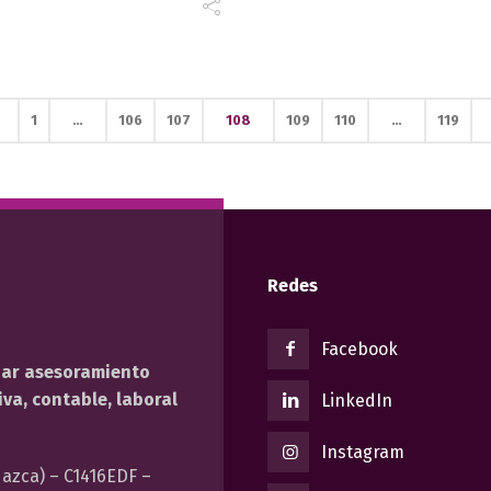
1
…
106
107
108
109
110
…
119
Redes
Facebook
dar asesoramiento
va, contable, laboral
LinkedIn
Instagram
azca) – C1416EDF –