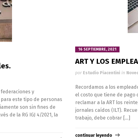
16 SEPTIEMBRE, 2021
ART Y LOS EMPLE
les.
por
Estudio Piacentini
in
Nove
Recordamos a los empleador
, federaciones y
el costo que tiene de pago
 para este tipo de personas
reclamar a la ART los rein
riamente son sin fines de
jornales caídos (ILT). Recu
vés de la RG IGJ 4/2021, la
trabajo, debe cobrar […]
continuar leyendo