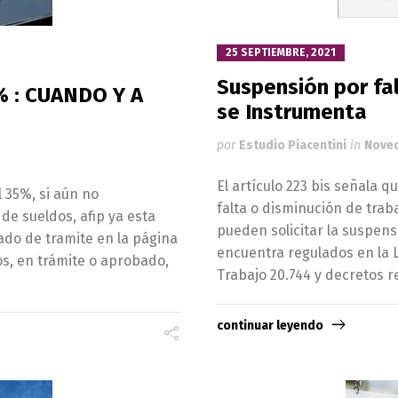
25 SEPTIEMBRE, 2021
Suspensión por fa
% : CUANDO Y A
se Instrumenta
por
Estudio Piacentini
in
Nove
El artículo 223 bis señala 
l 35%, si aún no
falta o disminución de tra
de sueldos, afip ya esta
pueden solicitar la suspens
ado de tramite en la página
encuentra regulados en la L
os, en trámite o aprobado,
Trabajo 20.744 y decretos r
continuar leyendo