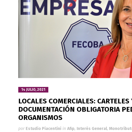
14 JULIO, 2021
LOCALES COMERCIALES: CARTELES 
DOCUMENTACIÓN OBLIGATORIA PE
ORGANISMOS
por
Estudio Piacentini
in
Afip
,
Interés General
,
Monotribut