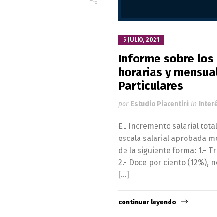
5 JULIO, 2021
Informe sobre los
horarias y mensua
Particulares
por
Estudio Piacentini
in
Inter
EL Incremento salarial tota
escala salarial aprobada m
de la siguiente forma: 1.- T
2.- Doce por ciento (12%), 
[…]
continuar leyendo