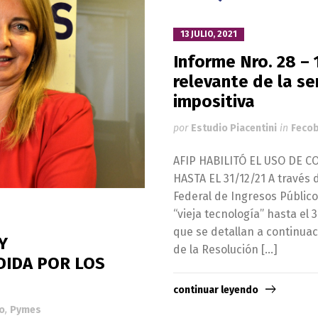
13 JULIO, 2021
Informe Nro. 28 – 
relevante de la s
impositiva
por
Estudio Piacentini
in
Fecob
AFIP HABILITÓ EL USO DE 
HASTA EL 31/12/21 A través 
Federal de Ingresos Público
“vieja tecnología” hasta el 
que se detallan a continu
Y
de la Resolución […]
DIDA POR LOS
continuar leyendo
o
,
Pymes