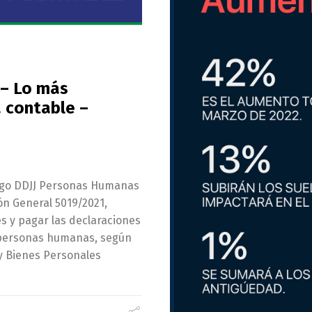
 – Lo más
 contable –
ago DDJJ Personas Humanas
ión General 5019/2021,
s y pagar las declaraciones
e personas humanas, según
 y Bienes Personales