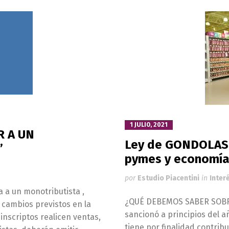
1 JULIO, 2021
R A UN
Ley de GONDOLAS .
”
pymes y economías
por
Estudio Piacentini
in
Inter
a a un monotributista ,
¿QUÉ DEBEMOS SABER SOBRE
 cambios previstos en la
sancionó a principios del a
nscriptos realicen ventas,
tiene por finalidad contribu