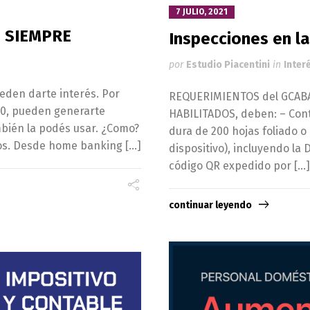
7 JULIO, 2021
S SIEMPRE
Inspecciones en la
por
Estudio Piacentini
in
Inter
eden darte interés. Por
REQUERIMIENTOS del GCABA 
a 20, pueden generarte
HABILITADOS, deben: – Conta
ambién la podés usar. ¿Como?
dura de 200 hojas foliado o
dos. Desde home banking […]
dispositivo), incluyendo la D
código QR expedido por […]
continuar leyendo